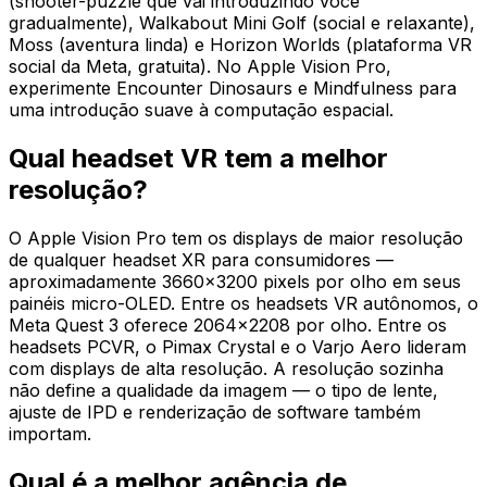
(shooter-puzzle que vai introduzindo você
gradualmente), Walkabout Mini Golf (social e relaxante),
Moss (aventura linda) e Horizon Worlds (plataforma VR
social da Meta, gratuita). No Apple Vision Pro,
experimente Encounter Dinosaurs e Mindfulness para
uma introdução suave à computação espacial.
Qual headset VR tem a melhor
resolução?
O Apple Vision Pro tem os displays de maior resolução
de qualquer headset XR para consumidores —
aproximadamente 3660×3200 pixels por olho em seus
painéis micro-OLED. Entre os headsets VR autônomos, o
Meta Quest 3 oferece 2064×2208 por olho. Entre os
headsets PCVR, o Pimax Crystal e o Varjo Aero lideram
com displays de alta resolução. A resolução sozinha
não define a qualidade da imagem — o tipo de lente,
ajuste de IPD e renderização de software também
importam.
Qual é a melhor agência de