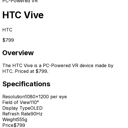
PC-Powered VR
HTC Vive
HTC
$799
Overview
The HTC Vive is a PC-Powered VR device made by
HTC. Priced at $799.
Specifications
Resolution
1080x1200 per eye
Field of View
110°
Display Type
OLED
Refresh Rate
90Hz
Weight
555g
Price
$799