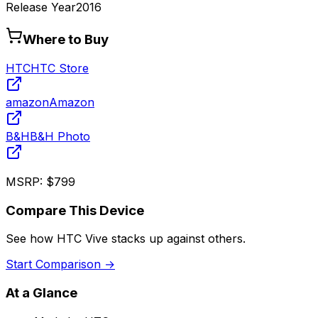
Release Year
2016
Where to Buy
HTC
HTC Store
amazon
Amazon
B&H
B&H Photo
MSRP:
$799
Compare This Device
See how
HTC Vive
stacks up against others.
Start Comparison →
At a Glance