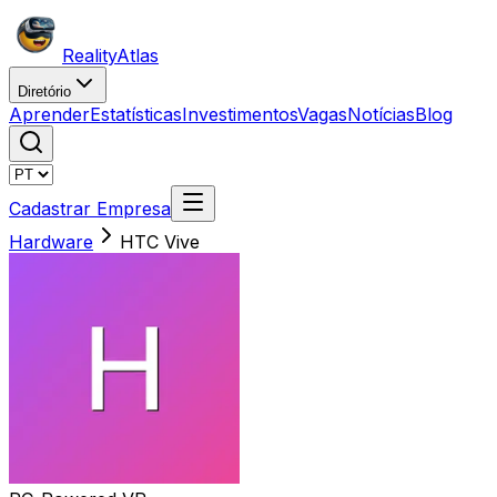
Reality
Atlas
Diretório
Aprender
Estatísticas
Investimentos
Vagas
Notícias
Blog
Cadastrar Empresa
Hardware
HTC Vive