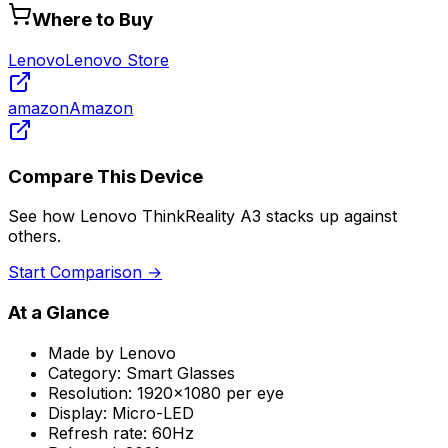
Where to Buy
Lenovo
Lenovo Store
amazon
Amazon
Compare This Device
See how
Lenovo ThinkReality A3
stacks up against
others.
Start Comparison →
At a Glance
Made by
Lenovo
Category:
Smart Glasses
Resolution:
1920x1080 per eye
Display:
Micro-LED
Refresh rate:
60Hz