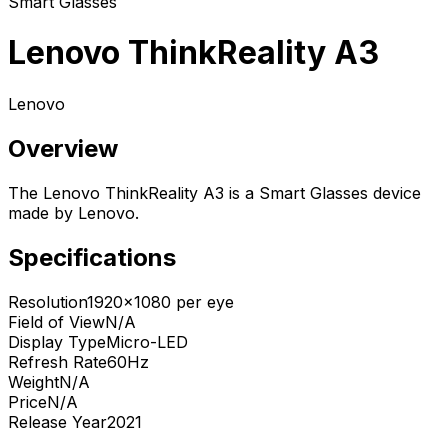
Smart Glasses
Lenovo ThinkReality A3
Lenovo
Overview
The Lenovo ThinkReality A3 is a Smart Glasses device
made by Lenovo.
Specifications
Resolution
1920x1080 per eye
Field of View
N/A
Display Type
Micro-LED
Refresh Rate
60Hz
Weight
N/A
Price
N/A
Release Year
2021