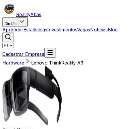
Reality
Atlas
Diretório
Aprender
Estatísticas
Investimentos
Vagas
Notícias
Blog
Cadastrar Empresa
Hardware
Lenovo ThinkReality A3