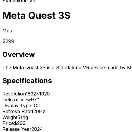
Standalone VR
Meta Quest 3S
Meta
$299
Overview
The Meta Quest 3S is a Standalone VR device made by Me
Specifications
Resolution
1832x1920
Field of View
97°
Display Type
LCD
Refresh Rate
120Hz
Weight
514g
Price
$299
Release Year
2024