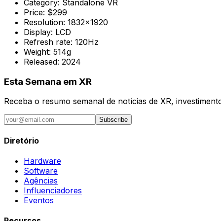
Category:
Standalone VR
Price:
$299
Resolution:
1832x1920
Display:
LCD
Refresh rate:
120Hz
Weight:
514g
Released:
2024
Esta Semana em XR
Receba o resumo semanal de notícias de XR, investimentos
Subscribe
Diretório
Hardware
Software
Agências
Influenciadores
Eventos
Recursos