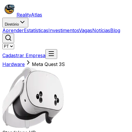
Reality
Atlas
Diretório
Aprender
Estatísticas
Investimentos
Vagas
Notícias
Blog
Cadastrar Empresa
Hardware
Meta Quest 3S