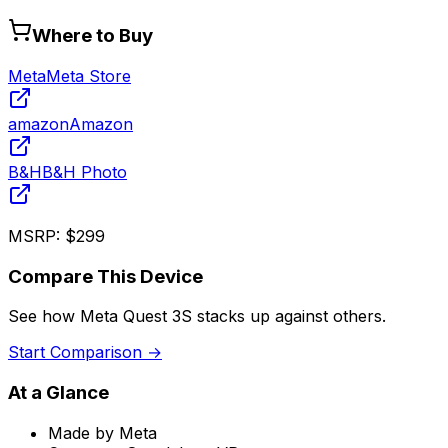
Where to Buy
Meta
Meta Store
amazon
Amazon
B&H
B&H Photo
MSRP:
$299
Compare This Device
See how
Meta Quest 3S
stacks up against others.
Start Comparison →
At a Glance
Made by
Meta