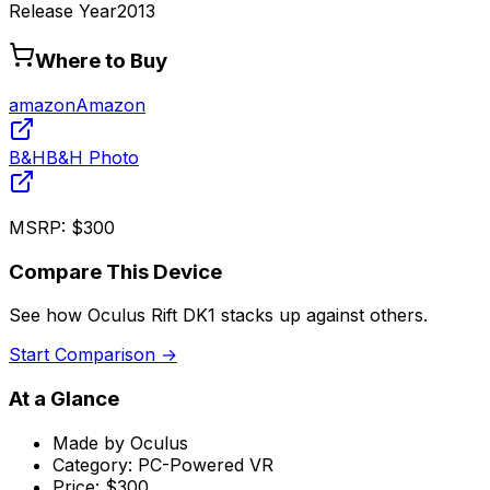
Release Year
2013
Where to Buy
amazon
Amazon
B&H
B&H Photo
MSRP:
$300
Compare This Device
See how
Oculus Rift DK1
stacks up against others.
Start Comparison →
At a Glance
Made by
Oculus
Category:
PC-Powered VR
Price:
$300