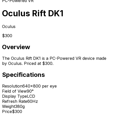
PC-Powered VR
Oculus Rift DK1
Oculus
$300
Overview
The Oculus Rift DK1 is a PC-Powered VR device made
by Oculus. Priced at $300.
Specifications
Resolution
640x800 per eye
Field of View
90°
Display Type
LCD
Refresh Rate
60Hz
Weight
380g
Price
$300