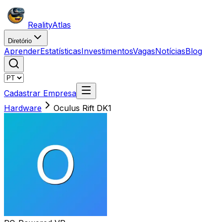
Reality
Atlas
Diretório
Aprender
Estatísticas
Investimentos
Vagas
Notícias
Blog
Cadastrar Empresa
Hardware
Oculus Rift DK1