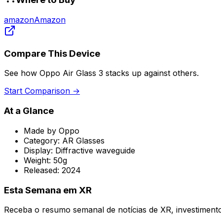
amazon
Amazon
Compare This Device
See how
Oppo Air Glass 3
stacks up against others.
Start Comparison →
At a Glance
Made by
Oppo
Category:
AR Glasses
Display:
Diffractive waveguide
Weight:
50g
Released:
2024
Esta Semana em XR
Receba o resumo semanal de notícias de XR, investimentos