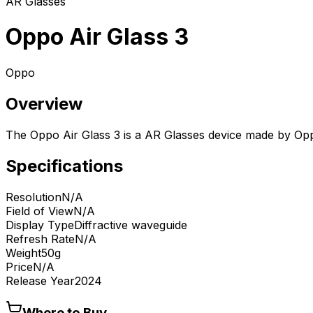
AR Glasses
Oppo Air Glass 3
Oppo
Overview
The Oppo Air Glass 3 is a AR Glasses device made by Op
Specifications
Resolution
N/A
Field of View
N/A
Display Type
Diffractive waveguide
Refresh Rate
N/A
Weight
50g
Price
N/A
Release Year
2024
Where to Buy