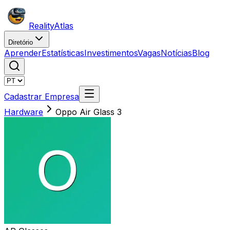
Reality
Atlas
Diretório
Aprender
Estatísticas
Investimentos
Vagas
Notícias
Blog
Cadastrar Empresa
Hardware
Oppo Air Glass 3