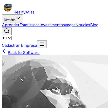
Reality
Atlas
Diretório
Aprender
Estatísticas
Investimentos
Vagas
Notícias
Blog
Cadastrar Empresa
Back to Software