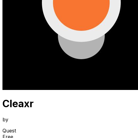
Cleaxr
by
Quest
Free