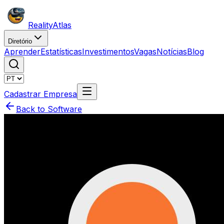
Reality
Atlas
Diretório
Aprender
Estatísticas
Investimentos
Vagas
Notícias
Blog
Cadastrar Empresa
Back to Software