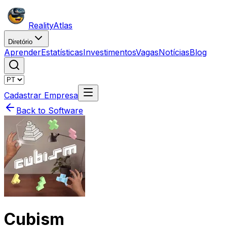
Reality
Atlas
Diretório
Aprender
Estatísticas
Investimentos
Vagas
Notícias
Blog
Cadastrar Empresa
Back to Software
Cubism