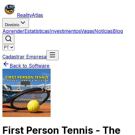
Reality
Atlas
Diretório
Aprender
Estatísticas
Investimentos
Vagas
Notícias
Blog
Cadastrar Empresa
Back to Software
First Person Tennis - The