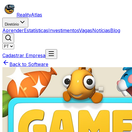
Reality
Atlas
Diretório
Aprender
Estatísticas
Investimentos
Vagas
Notícias
Blog
Cadastrar Empresa
Back to Software