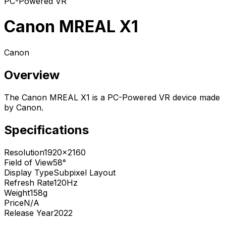
PC-Powered VR
Canon MREAL X1
Canon
Overview
The Canon MREAL X1 is a PC-Powered VR device made
by Canon.
Specifications
Resolution
1920x2160
Field of View
58°
Display Type
Subpixel Layout
Refresh Rate
120Hz
Weight
158g
Price
N/A
Release Year
2022