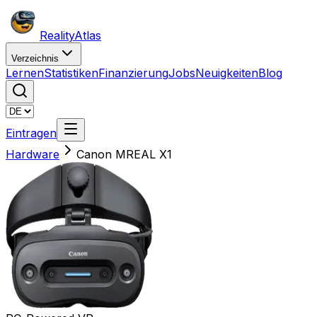
Reality
Atlas
Verzeichnis
Lernen
Statistiken
Finanzierung
Jobs
Neuigkeiten
Blog
Eintragen
Hardware
Canon MREAL X1