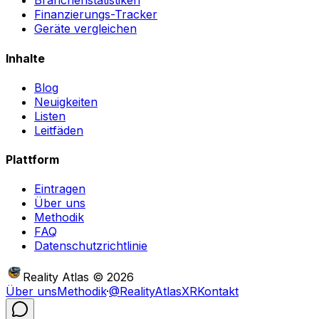
Branchenstatistiken
Finanzierungs-Tracker
Geräte vergleichen
Inhalte
Blog
Neuigkeiten
Listen
Leitfäden
Plattform
Eintragen
Über uns
Methodik
FAQ
Datenschutzrichtlinie
Reality Atlas
©
2026
Über uns
Methodik
·
@RealityAtlasXR
Kontakt