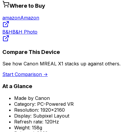
Where to Buy
amazon
Amazon
B&H
B&H Photo
Compare This Device
See how
Canon MREAL X1
stacks up against others.
Start Comparison →
At a Glance
Made by
Canon
Category:
PC-Powered VR
Resolution:
1920x2160
Display:
Subpixel Layout
Refresh rate:
120Hz
Weight:
158g