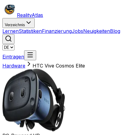
Reality
Atlas
Verzeichnis
Lernen
Statistiken
Finanzierung
Jobs
Neuigkeiten
Blog
Eintragen
Hardware
HTC Vive Cosmos Elite