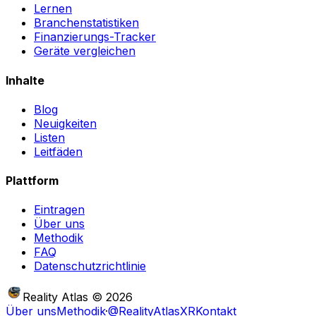
Lernen
Branchenstatistiken
Finanzierungs-Tracker
Geräte vergleichen
Inhalte
Blog
Neuigkeiten
Listen
Leitfäden
Plattform
Eintragen
Über uns
Methodik
FAQ
Datenschutzrichtlinie
Reality Atlas
©
2026
Über uns
Methodik
·
@RealityAtlasXR
Kontakt