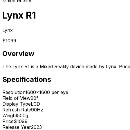
Mixed Reality
Lynx R1
Lynx
$1099
Overview
The Lynx R1 is a Mixed Reality device made by Lynx. Pric
Specifications
Resolution
1600x1600 per eye
Field of View
90°
Display Type
LCD
Refresh Rate
90Hz
Weight
500g
Price
$1099
Release Year
2023