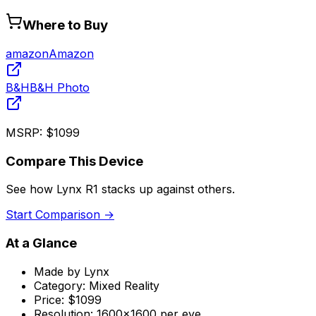
Where to Buy
amazon
Amazon
B&H
B&H Photo
MSRP:
$1099
Compare This Device
See how
Lynx R1
stacks up against others.
Start Comparison →
At a Glance
Made by
Lynx
Category:
Mixed Reality
Price:
$1099
Resolution:
1600x1600 per eye