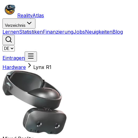
Reality
Atlas
Verzeichnis
Lernen
Statistiken
Finanzierung
Jobs
Neuigkeiten
Blog
Eintragen
Hardware
Lynx R1