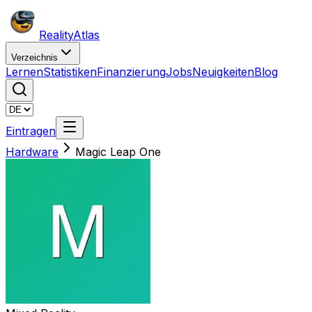
Reality
Atlas
Verzeichnis
Lernen
Statistiken
Finanzierung
Jobs
Neuigkeiten
Blog
Eintragen
Hardware
Magic Leap One