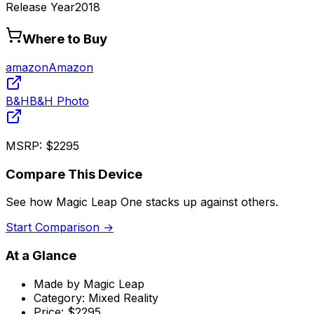
Release Year
2018
Where to Buy
amazon
Amazon
B&H
B&H Photo
MSRP:
$2295
Compare This Device
See how
Magic Leap One
stacks up against others.
Start Comparison →
At a Glance
Made by
Magic Leap
Category:
Mixed Reality
Price:
$2295