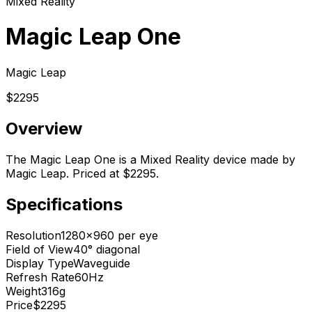
Mixed Reality
Magic Leap One
Magic Leap
$2295
Overview
The Magic Leap One is a Mixed Reality device made by
Magic Leap. Priced at $2295.
Specifications
Resolution
1280x960 per eye
Field of View
40° diagonal
Display Type
Waveguide
Refresh Rate
60Hz
Weight
316g
Price
$2295