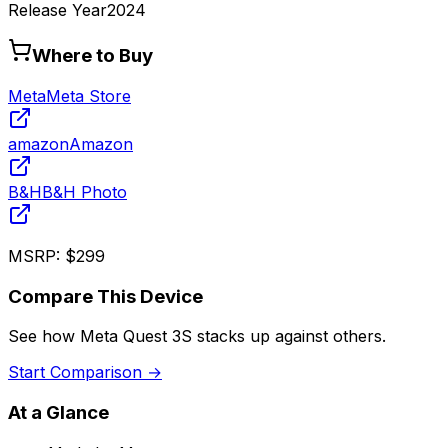
Release Year
2024
Where to Buy
Meta
Meta Store
amazon
Amazon
B&H
B&H Photo
MSRP:
$299
Compare This Device
See how
Meta Quest 3S
stacks up against others.
Start Comparison →
At a Glance