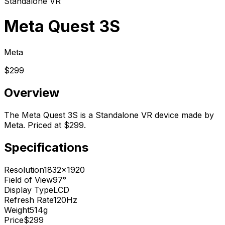
Standalone VR
Meta Quest 3S
Meta
$299
Overview
The Meta Quest 3S is a Standalone VR device made by
Meta. Priced at $299.
Specifications
Resolution
1832x1920
Field of View
97°
Display Type
LCD
Refresh Rate
120Hz
Weight
514g
Price
$299