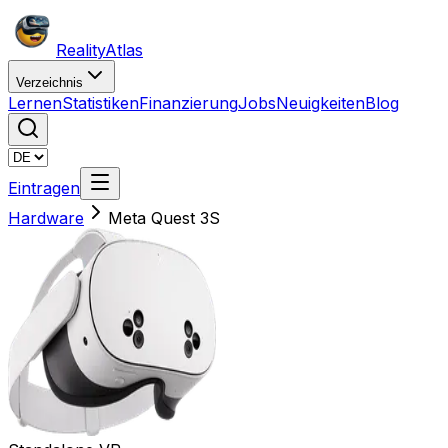
Reality
Atlas
Verzeichnis
Lernen
Statistiken
Finanzierung
Jobs
Neuigkeiten
Blog
Eintragen
Hardware
Meta Quest 3S