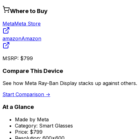
Where to Buy
Meta
Meta Store
amazon
Amazon
MSRP:
$799
Compare This Device
See how
Meta Ray-Ban Display
stacks up against others.
Start Comparison →
At a Glance
Made by
Meta
Category:
Smart Glasses
Price:
$799
Resolution:
600x600