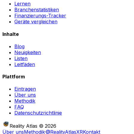
Lernen
Branchenstatistiken
Finanzierungs-Tracker
Geräte vergleichen
Inhalte
Blog
Neuigkeiten
Listen
Leitfäden
Plattform
Eintragen
Über uns
Methodik
FAQ
Datenschutzrichtlinie
Reality Atlas
©
2026
Über uns
Methodik
·
@RealityAtlasXR
Kontakt