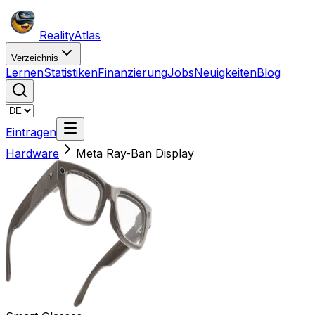
Reality
Atlas
Verzeichnis
Lernen
Statistiken
Finanzierung
Jobs
Neuigkeiten
Blog
Eintragen
Hardware
Meta Ray-Ban Display