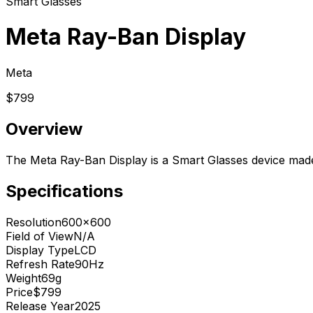
Smart Glasses
Meta Ray-Ban Display
Meta
$799
Overview
The Meta Ray-Ban Display is a Smart Glasses device made
Specifications
Resolution
600x600
Field of View
N/A
Display Type
LCD
Refresh Rate
90Hz
Weight
69g
Price
$799
Release Year
2025