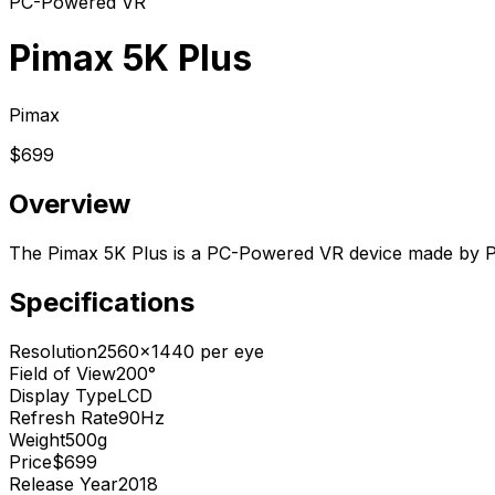
PC-Powered VR
Pimax 5K Plus
Pimax
$699
Overview
The Pimax 5K Plus is a PC-Powered VR device made by P
Specifications
Resolution
2560x1440 per eye
Field of View
200°
Display Type
LCD
Refresh Rate
90Hz
Weight
500g
Price
$699
Release Year
2018