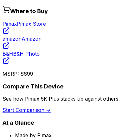
Where to Buy
Pimax
Pimax Store
amazon
Amazon
B&H
B&H Photo
MSRP:
$699
Compare This Device
See how
Pimax 5K Plus
stacks up against others.
Start Comparison →
At a Glance
Made by
Pimax