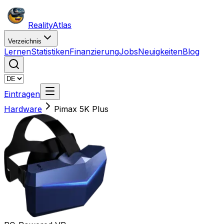
Reality
Atlas
Verzeichnis
Lernen
Statistiken
Finanzierung
Jobs
Neuigkeiten
Blog
Eintragen
Hardware
Pimax 5K Plus