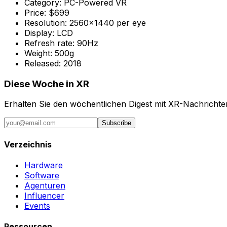
Category:
PC-Powered VR
Price:
$699
Resolution:
2560x1440 per eye
Display:
LCD
Refresh rate:
90Hz
Weight:
500g
Released:
2018
Diese Woche in XR
Erhalten Sie den wöchentlichen Digest mit XR-Nachricht
Subscribe
Verzeichnis
Hardware
Software
Agenturen
Influencer
Events
Ressourcen