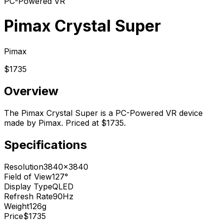
PC-Powered VR
Pimax Crystal Super
Pimax
$1735
Overview
The Pimax Crystal Super is a PC-Powered VR device
made by Pimax. Priced at $1735.
Specifications
Resolution
3840x3840
Field of View
127°
Display Type
QLED
Refresh Rate
90Hz
Weight
126g
Price
$1735