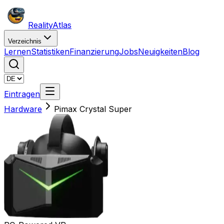
Reality
Atlas
Verzeichnis
Lernen
Statistiken
Finanzierung
Jobs
Neuigkeiten
Blog
Eintragen
Hardware
Pimax Crystal Super