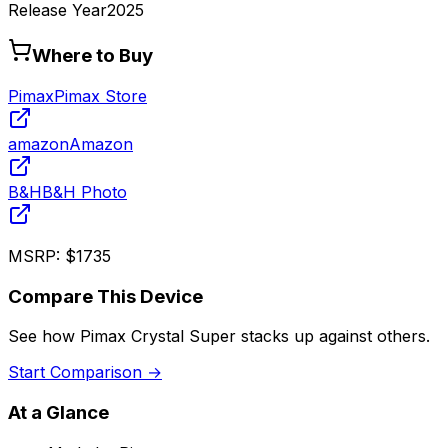
Release Year
2025
Where to Buy
Pimax
Pimax Store
amazon
Amazon
B&H
B&H Photo
MSRP:
$1735
Compare This Device
See how
Pimax Crystal Super
stacks up against others.
Start Comparison →
At a Glance