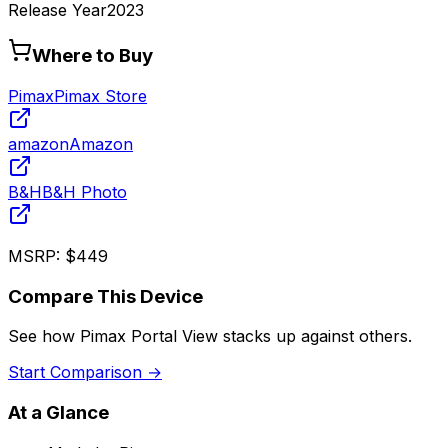
Release Year
2023
Where to Buy
Pimax
Pimax Store
amazon
Amazon
B&H
B&H Photo
MSRP:
$449
Compare This Device
See how
Pimax Portal View
stacks up against others.
Start Comparison →
At a Glance