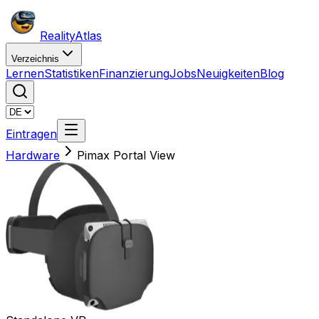
Reality
Atlas
Verzeichnis
Lernen
Statistiken
Finanzierung
Jobs
Neuigkeiten
Blog
Eintragen
Hardware
Pimax Portal View