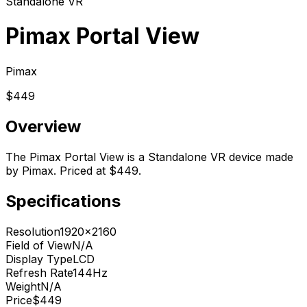
Standalone VR
Pimax Portal View
Pimax
$449
Overview
The Pimax Portal View is a Standalone VR device made
by Pimax. Priced at $449.
Specifications
Resolution
1920x2160
Field of View
N/A
Display Type
LCD
Refresh Rate
144Hz
Weight
N/A
Price
$449