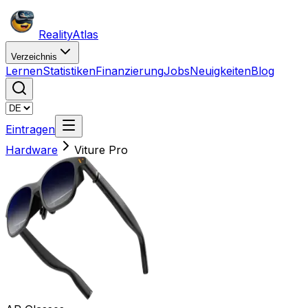
Reality
Atlas
Verzeichnis
Lernen
Statistiken
Finanzierung
Jobs
Neuigkeiten
Blog
Eintragen
Hardware
Viture Pro