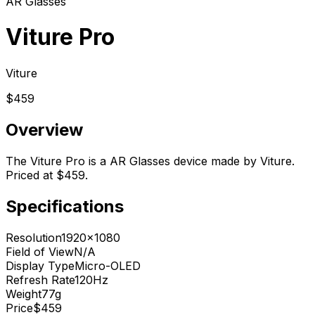
AR Glasses
Viture Pro
Viture
$459
Overview
The Viture Pro is a AR Glasses device made by Viture.
Priced at $459.
Specifications
Resolution
1920x1080
Field of View
N/A
Display Type
Micro-OLED
Refresh Rate
120Hz
Weight
77g
Price
$459