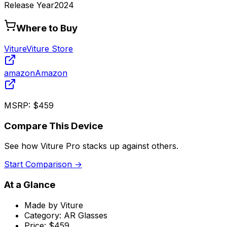
Release Year
2024
Where to Buy
Viture
Viture Store
amazon
Amazon
MSRP:
$459
Compare This Device
See how
Viture Pro
stacks up against others.
Start Comparison →
At a Glance
Made by
Viture
Category:
AR Glasses
Price:
$459