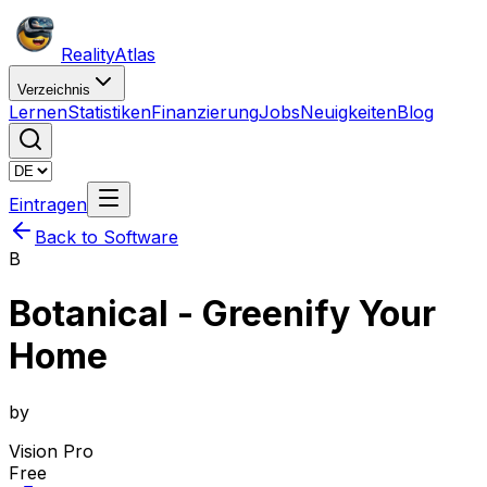
Reality
Atlas
Verzeichnis
Lernen
Statistiken
Finanzierung
Jobs
Neuigkeiten
Blog
Eintragen
Back to Software
B
Botanical - Greenify Your
Home
by
Vision Pro
Free