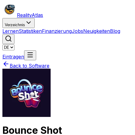
Reality
Atlas
Verzeichnis
Lernen
Statistiken
Finanzierung
Jobs
Neuigkeiten
Blog
Eintragen
Back to Software
Bounce Shot