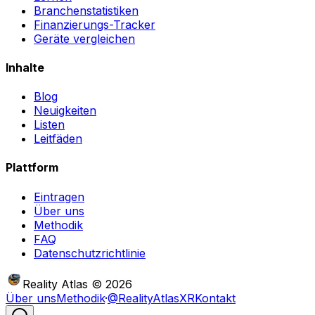
Branchenstatistiken
Finanzierungs-Tracker
Geräte vergleichen
Inhalte
Blog
Neuigkeiten
Listen
Leitfäden
Plattform
Eintragen
Über uns
Methodik
FAQ
Datenschutzrichtlinie
Reality Atlas
©
2026
Über uns
Methodik
·
@RealityAtlasXR
Kontakt