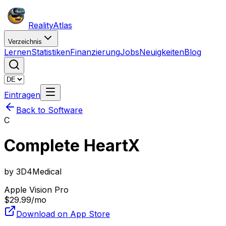
Reality
Atlas
Verzeichnis
Lernen
Statistiken
Finanzierung
Jobs
Neuigkeiten
Blog
Eintragen
Back to Software
C
Complete HeartX
by
3D4Medical
Apple Vision Pro
$29.99/mo
Download on App Store