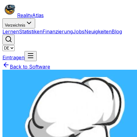
Reality
Atlas
Verzeichnis
Lernen
Statistiken
Finanzierung
Jobs
Neuigkeiten
Blog
Eintragen
Back to Software