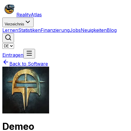
Reality
Atlas
Verzeichnis
Lernen
Statistiken
Finanzierung
Jobs
Neuigkeiten
Blog
Eintragen
Back to Software
Demeo