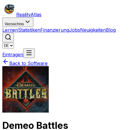
Reality
Atlas
Verzeichnis
Lernen
Statistiken
Finanzierung
Jobs
Neuigkeiten
Blog
Eintragen
Back to Software
Demeo Battles