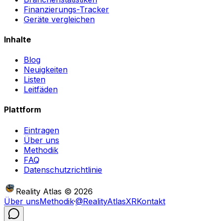
Finanzierungs-Tracker
Geräte vergleichen
Inhalte
Blog
Neuigkeiten
Listen
Leitfäden
Plattform
Eintragen
Über uns
Methodik
FAQ
Datenschutzrichtlinie
Reality Atlas
©
2026
Über uns
Methodik
·
@RealityAtlasXR
Kontakt