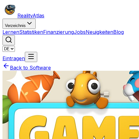
Reality
Atlas
Verzeichnis
Lernen
Statistiken
Finanzierung
Jobs
Neuigkeiten
Blog
Eintragen
Back to Software