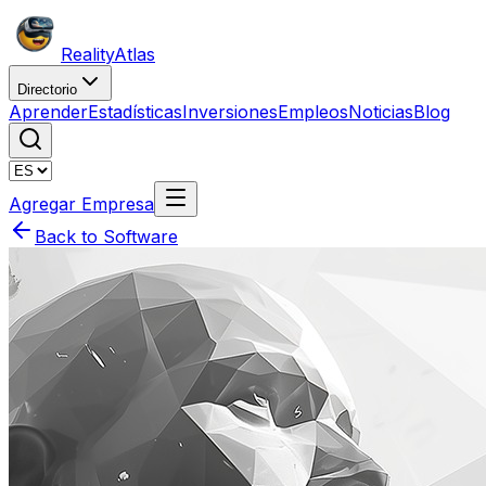
Reality
Atlas
Directorio
Aprender
Estadísticas
Inversiones
Empleos
Noticias
Blog
Agregar Empresa
Back to Software