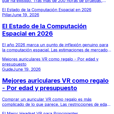
que ha existido. Tras más de 200 horas de pruebas,
presentamos nuestro ranking definitivo de los mejores
El Estado de la Computación Espacial en 2026
cascos VR en todas las categorías y presupuestos.
Pillar
June 19, 2026
El Estado de la Computación
Espacial en 2026
El año 2026 marca un punto de inflexión genuino para
la computación espacial. Las estimaciones de mercado
sitúan el mercado global de computación espacial en
Mejores auriculares VR como regalo - Por edad y
aproximadamente $200-225 mil millones en 2026, con
presupuesto
proyecciones que apuntan hacia $800 mil millones o
Guide
June 19, 2026
más para mediados de los años 2030.
Mejores auriculares VR como regalo
- Por edad y presupuesto
Comprar un auricular VR como regalo es más
complicado de lo que parece. Las restricciones de edad,
las bibliotecas de contenido y el presupuesto son
El Mejor Headset VR para Principiantes