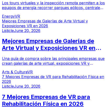
Los tours virtuales y la inspección remota permiten a los
equipos de energía recorrer parques eólicos, centrales
eléctricas e instalaciones sin necesidad de desplazarse.
Energy
VR
Estas son las principales empresas de RV y captura de
Mejores Empresas de Galerías de Arte Virtual y
realidad para el sector en 2026.
Exposiciones VR en 2026
Listicle
June 20, 2026
Mejores Empresas de Galerías de
Arte Virtual y Exposiciones VR en
2026
Una guía de compra sobre las principales empresas que
crean galerías de arte virtual, exposiciones VR y
espacios de exposición online inmersivos para artistas,
Arts & Culture
VR
galerías e instituciones.
7 Mejores Empresas de VR para Rehabilitación Física en
2026
Listicle
June 20, 2026
7 Mejores Empresas de VR para
Rehabilitación Física en 2026