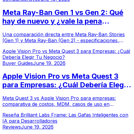
Meta Ray-Ban Gen 1 vs Gen 2: Qué
hay de nuevo y ¿vale la pena
actualizar?
Una comparación directa entre Meta Ray-Ban Stories
(Gen 1) y Meta Ray-Ban (Gen 2) - especificaciones,
funciones de IA, calidad de cámara y si la actualización
Apple Vision Pro vs Meta Quest 3 para Empresas: ¿Cuál
tiene sentido.
Debería Elegir Tu Negocio?
Buyer Guides
June 19, 2026
Apple Vision Pro vs Meta Quest 3
para Empresas: ¿Cuál Debería Elegir
Tu Negocio?
Meta Quest 3 vs Apple Vision Pro para empresas:
comparativa de costos, MDM, casos de uso en
formación y productividad espacial. Descubre cuál es la
Reseña Brilliant Labs Frame: Las Gafas Inteligentes con
mejor opción para tu organización.
IA para Desarrolladores
Reviews
June 19, 2026