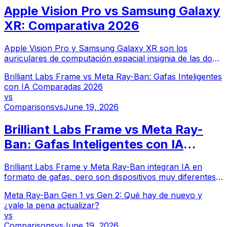
Apple Vision Pro vs Samsung Galaxy
XR: Comparativa 2026
Apple Vision Pro y Samsung Galaxy XR son los
auriculares de computación espacial insignia de las dos
mayores empresas de tecnología de consumo. Aquí te
Brilliant Labs Frame vs Meta Ray-Ban: Gafas Inteligentes
mostramos cómo se comparan.
con IA Comparadas 2026
vs
Comparisons
vs
June 19, 2026
Brilliant Labs Frame vs Meta Ray-
Ban: Gafas Inteligentes con IA
Comparadas 2026
Brilliant Labs Frame y Meta Ray-Ban integran IA en
formato de gafas, pero son dispositivos muy diferentes
con casos de uso distintos. Aquí te mostramos cómo se
Meta Ray-Ban Gen 1 vs Gen 2: Qué hay de nuevo y
comparan.
¿vale la pena actualizar?
vs
Comparisons
vs
June 19, 2026