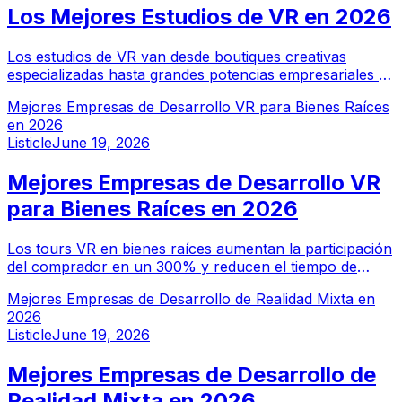
Los Mejores Estudios de VR en 2026
Los estudios de VR van desde boutiques creativas
especializadas hasta grandes potencias empresariales de
XR. Esta guía identifica los mejores estudios de realidad
Mejores Empresas de Desarrollo VR para Bienes Raíces
virtual en 2026 según la calidad de producción,
en 2026
capacidades técnicas y especialización industrial.
Listicle
June 19, 2026
Mejores Empresas de Desarrollo VR
para Bienes Raíces en 2026
Los tours VR en bienes raíces aumentan la participación
del comprador en un 300% y reducen el tiempo de
venta para propiedades en preconstrucción. Estas
Mejores Empresas de Desarrollo de Realidad Mixta en
empresas de desarrollo VR se especializan en
2026
visualización de propiedades fotorrealista y tours
Listicle
June 19, 2026
virtuales.
Mejores Empresas de Desarrollo de
Realidad Mixta en 2026