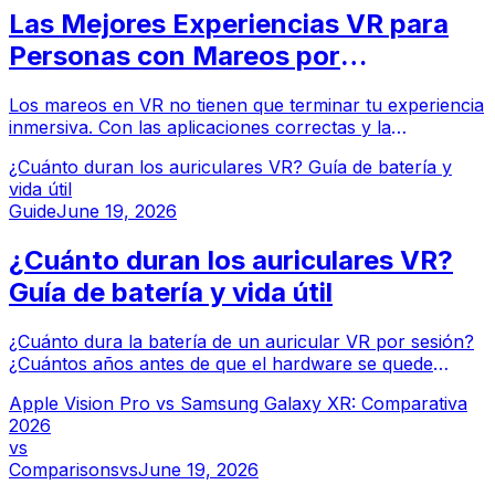
Las Mejores Experiencias VR para
Personas con Mareos por
Movimiento
Los mareos en VR no tienen que terminar tu experiencia
inmersiva. Con las aplicaciones correctas y la
configuración adecuada, la mayoría de las personas
¿Cuánto duran los auriculares VR? Guía de batería y
pueden encontrar un punto de entrada cómodo. Aquí te
vida útil
mostramos cómo.
Guide
June 19, 2026
¿Cuánto duran los auriculares VR?
Guía de batería y vida útil
¿Cuánto dura la batería de un auricular VR por sesión?
¿Cuántos años antes de que el hardware se quede
obsoleto? Aquí encontrarás todo lo que necesitas saber
Apple Vision Pro vs Samsung Galaxy XR: Comparativa
sobre la duración de batería y la vida útil de los
2026
auriculares VR.
vs
Comparisons
vs
June 19, 2026