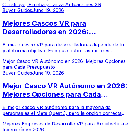
Construye, Prueba y Lanza Aplicaciones XR
Buyer Guides
June 19, 2026
Mejores Cascos VR para
Desarrolladores en 2026:
Construye, Prueba y Lanza
El mejor casco VR para desarrolladores depende de tu
Aplicaciones XR
plataforma objetivo. Esta guía cubre las mejores
opciones para desarrolladores XR en 2026, desde Meta
Mejor Casco VR Autónomo en 2026: Mejores Opciones
Quest 3 hasta Apple Vision Pro y Varjo XR-4.
para Cada Presupuesto
Buyer Guides
June 19, 2026
Mejor Casco VR Autónomo en 2026:
Mejores Opciones para Cada
Presupuesto
El mejor casco VR autónomo para la mayoría de
personas es el Meta Quest 3, pero la opción correcta
depende de tu presupuesto y caso de uso. Aquí están
Mejores Empresas de Desarrollo VR para Arquitectura e
nuestras mejores recomendaciones para 2026.
Ingeniería en 2026