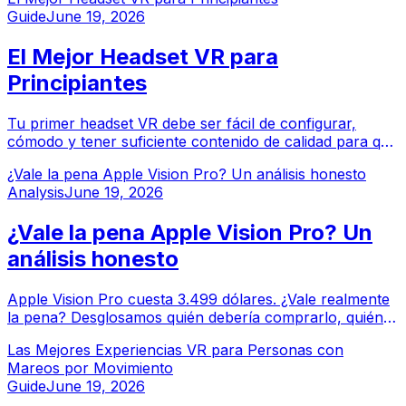
factores clave. Aquí te presentamos un desglose claro
Guide
June 19, 2026
según el tipo de destinatario.
El Mejor Headset VR para
Principiantes
Tu primer headset VR debe ser fácil de configurar,
cómodo y tener suficiente contenido de calidad para que
quieras seguir usándolo. Aquí te presentamos la guía
¿Vale la pena Apple Vision Pro? Un análisis honesto
más clara para usuarios por primera vez.
Analysis
June 19, 2026
¿Vale la pena Apple Vision Pro? Un
análisis honesto
Apple Vision Pro cuesta 3.499 dólares. ¿Vale realmente
la pena? Desglosamos quién debería comprarlo, quién
debería esperar, y cuál es el veredicto honesto después
Las Mejores Experiencias VR para Personas con
de un año en el mercado.
Mareos por Movimiento
Guide
June 19, 2026