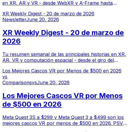
en XR, AR y VR - desde WebXR y A-Frame hasta
OpenXR y Godot. La guía del desarrollador para
XR Weekly Digest - 20 de marzo de 2026
construir experiencias de computación espacial sin
Newsletter
June 20, 2026
dependencia de proveedores.
XR Weekly Digest - 20 de marzo de
2026
Tu resumen semanal de las principales historias en XR,
AR, VR y computación espacial - desde el giro del
metaverso de Meta hasta las filtraciones de Samsung
Los Mejores Cascos VR por Menos de $500 en 2026
Galaxy Glasses y la tormenta de privacidad de Ray-Ban.
vs
Comparisons
vs
June 20, 2026
Los Mejores Cascos VR por Menos
de $500 en 2026
Meta Quest 3S a $299 y Meta Quest 3 a $499 son los
mejores cascos VR por menos de $500 en 2026. PSVR2
a $399 es la mejor opción OLED para propietarios de