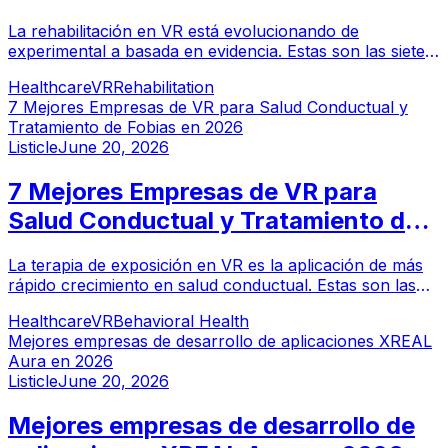
La rehabilitación en VR está evolucionando de
experimental a basada en evidencia. Estas son las siete
mejores empresas que ofrecen rehabilitación física
Healthcare
VR
Rehabilitation
inmersiva en entornos clínicos en 2026.
7 Mejores Empresas de VR para Salud Conductual y
Tratamiento de Fobias en 2026
Listicle
June 20, 2026
7 Mejores Empresas de VR para
Salud Conductual y Tratamiento de
Fobias en 2026
La terapia de exposición en VR es la aplicación de más
rápido crecimiento en salud conductual. Estas son las
siete mejores empresas de VR que entregan tratamiento
Healthcare
VR
Behavioral Health
de salud mental basado en evidencia en 2026.
Mejores empresas de desarrollo de aplicaciones XREAL
Aura en 2026
Listicle
June 20, 2026
Mejores empresas de desarrollo de