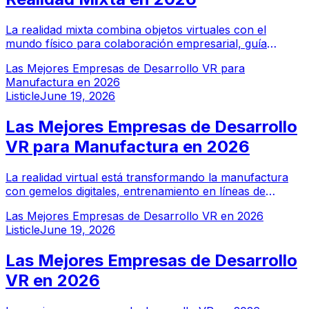
La realidad mixta combina objetos virtuales con el
mundo físico para colaboración empresarial, guía
industrial y aplicaciones de computación espacial. Estas
Las Mejores Empresas de Desarrollo VR para
empresas de desarrollo MR lideran en todas las
Manufactura en 2026
plataformas principales.
Listicle
June 19, 2026
Las Mejores Empresas de Desarrollo
VR para Manufactura en 2026
La realidad virtual está transformando la manufactura
con gemelos digitales, entrenamiento en líneas de
ensamblaje y simulaciones de planificación de fábricas.
Las Mejores Empresas de Desarrollo VR en 2026
Estas empresas de desarrollo VR lideran la industria en
Listicle
June 19, 2026
aplicaciones de manufactura con realidad virtual.
Las Mejores Empresas de Desarrollo
VR en 2026