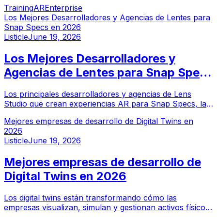
crear experiencias de aprendizaje contextuales y
Training
AR
Enterprise
prácticas en equipos reales y espacios de trabajo. Esta
Los Mejores Desarrolladores y Agencias de Lentes para
guía completa cubre las principales empresas de
Snap Specs en 2026
capacitación AR en capacitación industrial, orientación
Listicle
June 19, 2026
en el trabajo y trabajo guiado.
Los Mejores Desarrolladores y
Agencias de Lentes para Snap Specs
en 2026
Los principales desarrolladores y agencias de Lens
Studio que crean experiencias AR para Snap Specs, las
gafas AR de consumidor de Snap, en 2026.
Mejores empresas de desarrollo de Digital Twins en
2026
Listicle
June 19, 2026
Mejores empresas de desarrollo de
Digital Twins en 2026
Los digital twins están transformando cómo las
empresas visualizan, simulan y gestionan activos físicos.
Estas son las principales empresas y plataformas de