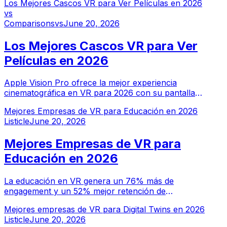
Los Mejores Cascos VR para Ver Películas en 2026
PS5. Esta guía clasifica todos los cascos por menos de
vs
$500 según diferentes casos de uso.
Comparisons
vs
June 20, 2026
Los Mejores Cascos VR para Ver
Películas en 2026
Apple Vision Pro ofrece la mejor experiencia
cinematográfica en VR para 2026 con su pantalla
Micro-OLED y contenido de vídeo espacial de Apple
Mejores Empresas de VR para Educación en 2026
TV+. Meta Quest 3 es la mejor opción en relación
Listicle
June 20, 2026
calidad-precio para cine virtual en casa.
Mejores Empresas de VR para
Educación en 2026
La educación en VR genera un 76% más de
engagement y un 52% mejor retención de
conocimientos en comparación con métodos
Mejores empresas de VR para Digital Twins en 2026
tradicionales. Estas empresas de VR están
Listicle
June 20, 2026
transformando el aprendizaje mediante experiencias