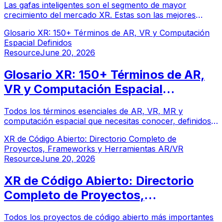
Las gafas inteligentes son el segmento de mayor
crecimiento del mercado XR. Estas son las mejores
empresas que las están construyendo, desarrollando
Glosario XR: 150+ Términos de AR, VR y Computación
para ellas y definiendo la categoría en 2026.
Espacial Definidos
Resource
June 20, 2026
Glosario XR: 150+ Términos de AR,
VR y Computación Espacial
Definidos
Todos los términos esenciales de AR, VR, MR y
computación espacial que necesitas conocer, definidos
de manera clara y concisa. Desde 6DoF hasta WebXR,
XR de Código Abierto: Directorio Completo de
el glosario XR más completo en línea.
Proyectos, Frameworks y Herramientas AR/VR
Resource
June 20, 2026
XR de Código Abierto: Directorio
Completo de Proyectos,
Frameworks y Herramientas AR/VR
Todos los proyectos de código abierto más importantes