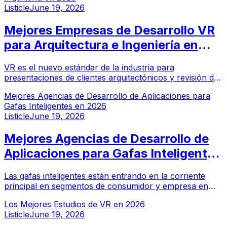
Listicle
June 19, 2026
Mejores Empresas de Desarrollo VR
para Arquitectura e Ingeniería en
2026
VR es el nuevo estándar de la industria para
presentaciones de clientes arquitectónicos y revisión de
diseño en AEC. Estas empresas de desarrollo VR se
Mejores Agencias de Desarrollo de Aplicaciones para
especializan en recorridos arquitectónicos fotorrealistas,
Gafas Inteligentes en 2026
VR integrado con BIM, y herramientas de planificación
Listicle
June 19, 2026
de construcción.
Mejores Agencias de Desarrollo de
Aplicaciones para Gafas Inteligentes
en 2026
Las gafas inteligentes están entrando en la corriente
principal en segmentos de consumidor y empresa en
2026. Estas agencias de desarrollo tienen la experiencia
Los Mejores Estudios de VR en 2026
en plataformas necesaria para crear aplicaciones que
Listicle
June 19, 2026
conviertan las gafas inteligentes en una herramienta de
uso diario, no en una novedad.