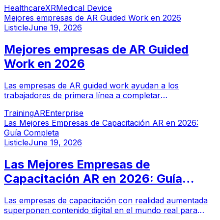
capacitación en VR a una fracción del costo. Estas son
Healthcare
XR
Medical Device
las siete mejores empresas XR impulsando este cambio
Mejores empresas de AR Guided Work en 2026
en 2026.
Listicle
June 19, 2026
Mejores empresas de AR Guided
Work en 2026
Las empresas de AR guided work ayudan a los
trabajadores de primera línea a completar
procedimientos complejos de forma precisa y eficiente
Training
AR
Enterprise
superponiendo instrucciones digitales en tiempo real en
Las Mejores Empresas de Capacitación AR en 2026:
espacios de trabajo físicos. A diferencia del
Guía Completa
entrenamiento, el AR guided work asiste a los
Listicle
June 19, 2026
trabajadores durante la tarea en sí - reduciendo errores,
acortando tiempos de procedimiento y permitiendo que
Las Mejores Empresas de
trabajadores menos experimentados manejen tareas
avanzadas.
Capacitación AR en 2026: Guía
Completa
Las empresas de capacitación con realidad aumentada
superponen contenido digital en el mundo real para