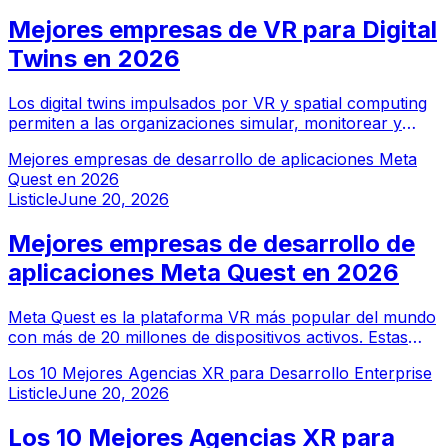
inmersivas para escuelas, universidades y programas de
Mejores empresas de VR para Digital
capacitación corporativa.
Twins en 2026
Los digital twins impulsados por VR y spatial computing
permiten a las organizaciones simular, monitorear y
optimizar activos físicos antes y durante su operación.
Mejores empresas de desarrollo de aplicaciones Meta
Estas empresas lideran en la entrega de soluciones
Quest en 2026
empresariales de digital twins.
Listicle
June 20, 2026
Mejores empresas de desarrollo de
aplicaciones Meta Quest en 2026
Meta Quest es la plataforma VR más popular del mundo
con más de 20 millones de dispositivos activos. Estas
empresas de desarrollo se especializan en crear
Los 10 Mejores Agencias XR para Desarrollo Enterprise
aplicaciones VR y realidad mixta de alto rendimiento
Listicle
June 20, 2026
para el ecosistema Quest.
Los 10 Mejores Agencias XR para