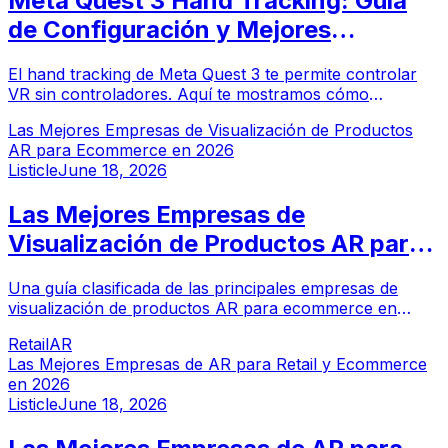
Meta Quest 3 Hand Tracking: Guía
de Configuración y Mejores
Aplicaciones
El hand tracking de Meta Quest 3 te permite controlar
VR sin controladores. Aquí te mostramos cómo
habilitarlo, qué puede hacer, sus limitaciones y las
Las Mejores Empresas de Visualización de Productos
mejores aplicaciones para usarlo.
AR para Ecommerce en 2026
Listicle
June 18, 2026
Las Mejores Empresas de
Visualización de Productos AR para
Ecommerce en 2026
Una guía clasificada de las principales empresas de
visualización de productos AR para ecommerce en
2026, desde visores 3D y WebAR hasta configuradores y
Retail
AR
visualización en espacio real.
Las Mejores Empresas de AR para Retail y Ecommerce
en 2026
Listicle
June 18, 2026