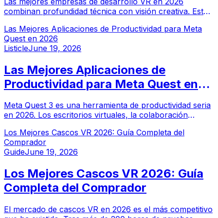
Las mejores empresas de desarrollo VR en 2026
combinan profundidad técnica con visión creativa. Esta
guía clasifica los principales estudios de realidad virtual
Las Mejores Aplicaciones de Productividad para Meta
por experiencia, amplitud de portafolio y trayectoria
Quest en 2026
empresarial.
Listicle
June 19, 2026
Las Mejores Aplicaciones de
Productividad para Meta Quest en
2026
Meta Quest 3 es una herramienta de productividad seria
en 2026. Los escritorios virtuales, la colaboración
espacial, la capacitación empresarial y las herramientas
Los Mejores Cascos VR 2026: Guía Completa del
de bienestar están impulsando la adopción en trabajos
Comprador
del conocimiento. Aquí están las 10 mejores aplicaciones
Guide
June 19, 2026
de productividad para Meta Quest este año.
Los Mejores Cascos VR 2026: Guía
Completa del Comprador
El mercado de cascos VR en 2026 es el más competitivo