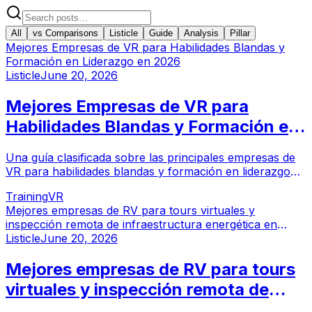
All
vs Comparisons
Listicle
Guide
Analysis
Pillar
Mejores Empresas de VR para Habilidades Blandas y
Formación en Liderazgo en 2026
Listicle
June 20, 2026
Mejores Empresas de VR para
Habilidades Blandas y Formación en
Liderazgo en 2026
Una guía clasificada sobre las principales empresas de
VR para habilidades blandas y formación en liderazgo
en 2026, que abarca estudios inmersivos a medida y
Training
VR
plataformas de simulación empresarial para
Mejores empresas de RV para tours virtuales y
comunicación, gestión y DEI.
inspección remota de infraestructura energética en
2026
Listicle
June 20, 2026
Mejores empresas de RV para tours
virtuales y inspección remota de
infraestructura energética en 2026