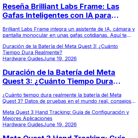
Reseña Brilliant Labs Frame: Las
Gafas Inteligentes con IA para
Desarrolladores
Brilliant Labs Frame integra un asistente de IA, cámara y
pantalla monocular en unas gafas cotidianas. Aquí te
presentamos nuestra reseña completa de las gafas
Duración de la Batería del Meta Quest 3: ¿Cuánto
inteligentes con IA más amigables para desarrolladores
Tiempo Dura Realmente?
del mercado.
Hardware Guides
June 19, 2026
Duración de la Batería del Meta
Quest 3: ¿Cuánto Tiempo Dura
Realmente?
¿Cuánto tiempo dura realmente la batería del Meta
Quest 3? Datos de pruebas en el mundo real, consejos
para extender el tiempo de juego y comparación con
Meta Quest 3 Hand Tracking: Guía de Configuración y
Quest 2 y Quest 3S.
Mejores Aplicaciones
Hardware Guides
June 19, 2026