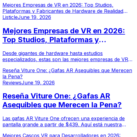
Mejores Empresas de VR en 2026: Top Studios,
desarrollo de digital twins en 2026.
Plataformas y Fabricantes de Hardware de Realidad
Virtual
Listicle
June 19, 2026
Mejores Empresas de VR en 2026:
Top Studios, Plataformas y
Fabricantes de Hardware de
Desde gigantes de hardware hasta estudios
Realidad Virtual
especializados, estas son las mejores empresas de VR
en 2026, clasificadas en gaming, enterprise, healthcare y
Reseña Viture One: ¿Gafas AR Asequibles que Merecen
desarrollo de plataformas.
la Pena?
Reviews
June 19, 2026
Reseña Viture One: ¿Gafas AR
Asequibles que Merecen la Pena?
Las gafas AR Viture One ofrecen una experiencia de
pantalla grande a partir de $439. Aquí está nuestra
reseña completa: calidad de pantalla, comodidad,
Mejores Cascos VR para Desarrolladores en 2026:
compatibilidad y si realmente merecen la pena.