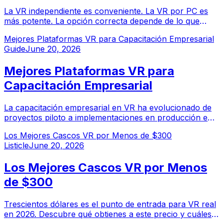
La VR independiente es conveniente. La VR por PC es
más potente. La opción correcta depende de lo que
quieras hacer y cuánto estés dispuesto a gastar. Aquí te
Mejores Plataformas VR para Capacitación Empresarial
presentamos el análisis honesto.
Guide
June 20, 2026
Mejores Plataformas VR para
Capacitación Empresarial
La capacitación empresarial en VR ha evolucionado de
proyectos piloto a implementaciones en producción en
grandes organizaciones. Estas plataformas ofrecen
Los Mejores Cascos VR por Menos de $300
gestión de contenidos, analítica avanzada, integración
Listicle
June 20, 2026
con LMS y escalabilidad empresarial.
Los Mejores Cascos VR por Menos
de $300
Trescientos dólares es el punto de entrada para VR real
en 2026. Descubre qué obtienes a este precio y cuáles