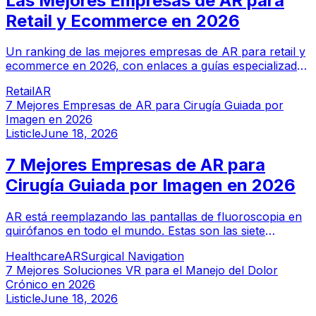
Las Mejores Empresas de AR para
Retail y Ecommerce en 2026
Un ranking de las mejores empresas de AR para retail y
ecommerce en 2026, con enlaces a guías especializadas
sobre prueba virtual, visualización de productos,
Retail
AR
mobiliario y showrooms.
7 Mejores Empresas de AR para Cirugía Guiada por
Imagen en 2026
Listicle
June 18, 2026
7 Mejores Empresas de AR para
Cirugía Guiada por Imagen en 2026
AR está reemplazando las pantallas de fluoroscopia en
quirófanos en todo el mundo. Estas son las siete
empresas líderes en cirugía guiada por imagen con
Healthcare
AR
Surgical Navigation
realidad aumentada en 2026.
7 Mejores Soluciones VR para el Manejo del Dolor
Crónico en 2026
Listicle
June 18, 2026