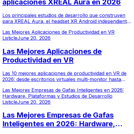
aplicaciones XREAL Aura en 2026
Los principales estudios de desarrollo que construyen
para XREAL Aura, el headset XR Android independiente
de XREAL, y la línea más amplia de gafas XREAL Air en
Las Mejores Aplicaciones de Productividad en VR
2026.
Listicle
June 20, 2026
Las Mejores Aplicaciones de
Productividad en VR
Las 10 mejores aplicaciones de productividad en VR de
2026: desde escritorios virtuales multi-monitor hasta
herramientas de diseño 3D. Convierte tu headset en la
Las Mejores Empresas de Gafas Inteligentes en 2026:
oficina más potente jamás construida.
Hardware, Plataformas y Estudios de Desarrollo
Listicle
June 20, 2026
Las Mejores Empresas de Gafas
Inteligentes en 2026: Hardware,
Plataformas y Estudios de Desarrollo