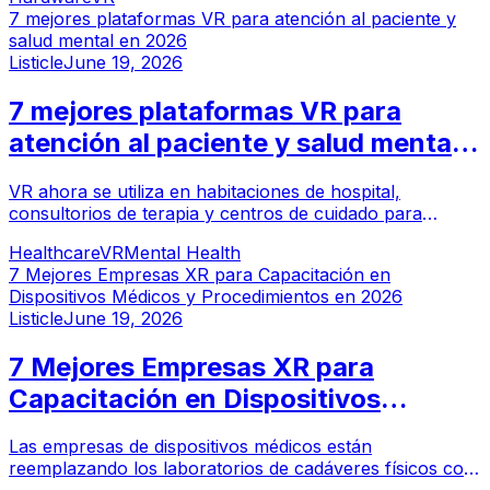
headset perfecto.
7 mejores plataformas VR para atención al paciente y
salud mental en 2026
Listicle
June 19, 2026
7 mejores plataformas VR para
atención al paciente y salud mental
en 2026
VR ahora se utiliza en habitaciones de hospital,
consultorios de terapia y centros de cuidado para
adultos mayores para reducir la ansiedad, mejorar la
Healthcare
VR
Mental Health
experiencia del paciente y entregar intervenciones de
7 Mejores Empresas XR para Capacitación en
salud mental basadas en evidencia.
Dispositivos Médicos y Procedimientos en 2026
Listicle
June 19, 2026
7 Mejores Empresas XR para
Capacitación en Dispositivos
Médicos y Procedimientos en 2026
Las empresas de dispositivos médicos están
reemplazando los laboratorios de cadáveres físicos con