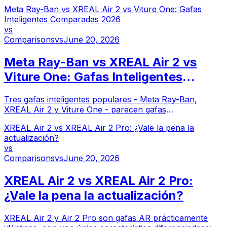
son los cascos que realmente valen la inversión.
Meta Ray-Ban vs XREAL Air 2 vs Viture One: Gafas
Inteligentes Comparadas 2026
vs
Comparisons
vs
June 20, 2026
Meta Ray-Ban vs XREAL Air 2 vs
Viture One: Gafas Inteligentes
Comparadas 2026
Tres gafas inteligentes populares - Meta Ray-Ban,
XREAL Air 2 y Viture One - parecen gafas
convencionales pero funcionan de formas muy
XREAL Air 2 vs XREAL Air 2 Pro: ¿Vale la pena la
diferentes. Aquí encontrarás la comparación completa.
actualización?
vs
Comparisons
vs
June 20, 2026
XREAL Air 2 vs XREAL Air 2 Pro:
¿Vale la pena la actualización?
XREAL Air 2 y Air 2 Pro son gafas AR prácticamente