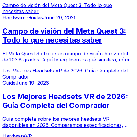
visión, batería, seguimiento y más. La guía técnica
Campo de visión del Meta Quest 3: Todo lo que
definitiva para el headset de realidad mixta insignia de
necesitas saber
Meta.
Hardware Guides
June 20, 2026
Campo de visión del Meta Quest 3:
Todo lo que necesitas saber
El Meta Quest 3 ofrece un campo de visión horizontal
de 103.8 grados. Aquí te explicamos qué significa, cómo
se compara con la competencia y por qué el FoV es
Los Mejores Headsets VR de 2026: Guía Completa del
crucial para la inmersión en VR.
Comprador
Guide
June 19, 2026
Los Mejores Headsets VR de 2026:
Guía Completa del Comprador
Guía completa sobre los mejores headsets VR
disponibles en 2026. Comparamos especificaciones,
precios y casos de uso para ayudarte a encontrar el
Hardware
VR