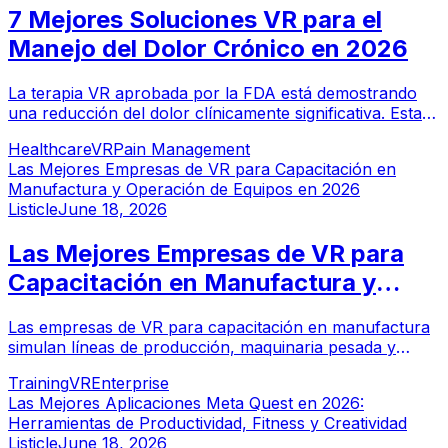
7 Mejores Soluciones VR para el
Manejo del Dolor Crónico en 2026
La terapia VR aprobada por la FDA está demostrando
una reducción del dolor clínicamente significativa. Estas
son las siete mejores soluciones VR para el manejo del
Healthcare
VR
Pain Management
dolor crónico en 2026.
Las Mejores Empresas de VR para Capacitación en
Manufactura y Operación de Equipos en 2026
Listicle
June 18, 2026
Las Mejores Empresas de VR para
Capacitación en Manufactura y
Operación de Equipos en 2026
Las empresas de VR para capacitación en manufactura
simulan líneas de producción, maquinaria pesada y
operación de equipos para que los trabajadores
Training
VR
Enterprise
desarrollen habilidades sin tiempo de inactividad ni
Las Mejores Aplicaciones Meta Quest en 2026:
riesgo. Esta guía cubre los principales proveedores de
Herramientas de Productividad, Fitness y Creatividad
capacitación en VR para manufactura y operación de
Listicle
June 18, 2026
equipos.