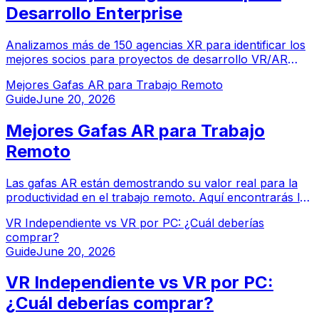
Desarrollo Enterprise
Analizamos más de 150 agencias XR para identificar los
mejores socios para proyectos de desarrollo VR/AR
enterprise. Esta guía presenta las agencias
Mejores Gafas AR para Trabajo Remoto
especializadas que entregan soluciones de realidad
Guide
June 20, 2026
extendida en producción para operaciones críticas.
Mejores Gafas AR para Trabajo
Remoto
Las gafas AR están demostrando su valor real para la
productividad en el trabajo remoto. Aquí encontrarás los
modelos que vale la pena considerar si deseas más
VR Independiente vs VR por PC: ¿Cuál deberías
espacio de pantalla sin necesidad de llenar tu escritorio
comprar?
de monitores.
Guide
June 20, 2026
VR Independiente vs VR por PC:
¿Cuál deberías comprar?