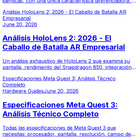
idénticas, con una única característica diferenciadora: el
modelo Pro incorpora lentes de oscurecimiento
Análisis HoloLens 2: 2026 - El Caballo de Batalla AR
electrocromático. Descubre si la actualización Pro
Empresarial
justifica el costo adicional.
June 20, 2026
Análisis HoloLens 2: 2026 - El
Caballo de Batalla AR Empresarial
Un análisis exhaustivo de HoloLens 2 que examina su
pantalla, rendimiento del Snapdragon 850, integración
con Microsoft 365 y valor de implementación
Especificaciones Meta Quest 3: Análisis Técnico
empresarial en 2026.
Completo
Hardware Guides
June 20, 2026
Especificaciones Meta Quest 3:
Análisis Técnico Completo
Todas las especificaciones de Meta Quest 3 que
necesitas: procesador, pantalla, resolución, campo de