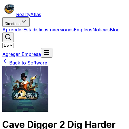
Reality
Atlas
Directorio
Aprender
Estadísticas
Inversiones
Empleos
Noticias
Blog
Agregar Empresa
Back to Software
Cave Digger 2 Dig Harder