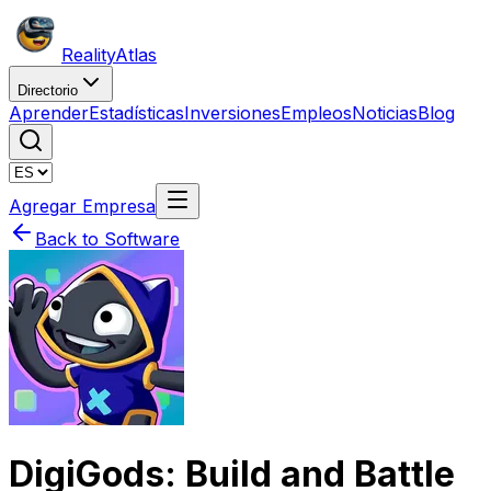
Reality
Atlas
Directorio
Aprender
Estadísticas
Inversiones
Empleos
Noticias
Blog
Agregar Empresa
Back to Software
DigiGods: Build and Battle