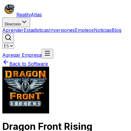
Reality
Atlas
Directorio
Aprender
Estadísticas
Inversiones
Empleos
Noticias
Blog
Agregar Empresa
Back to Software
Dragon Front Rising